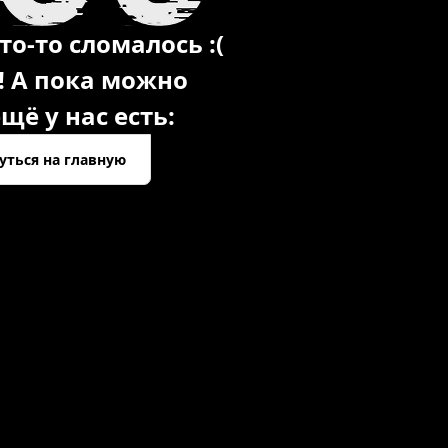
то-то сломалось :(
! А пока можно
щё у нас есть:
уться на главную