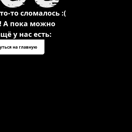
то-то сломалось :(
! А пока можно
щё у нас есть:
уться на главную