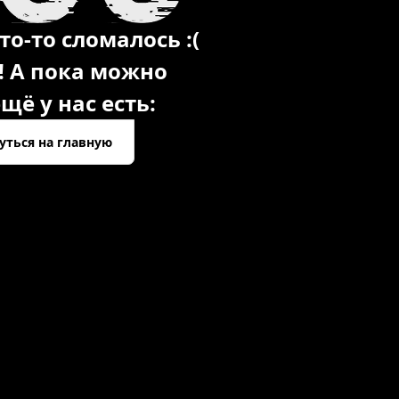
то-то сломалось :(
! А пока можно
щё у нас есть:
уться на главную