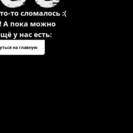
то-то сломалось :(
! А пока можно
щё у нас есть:
уться на главную