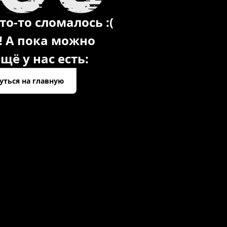
то-то сломалось :(
! А пока можно
щё у нас есть:
уться на главную