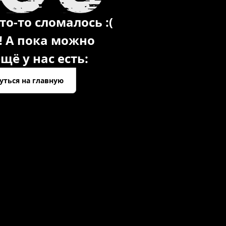
то-то сломалось :(
! А пока можно
щё у нас есть:
уться на главную