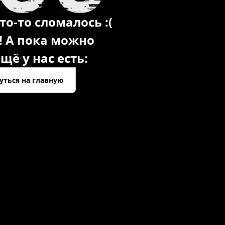
то-то сломалось :(
! А пока можно
щё у нас есть:
уться на главную