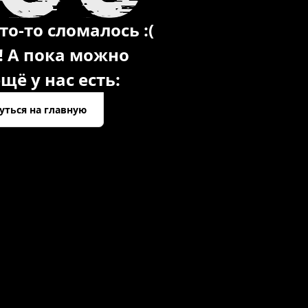
то-то сломалось :(
! А пока можно
щё у нас есть:
уться на главную