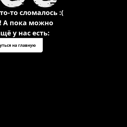
то-то сломалось :(
! А пока можно
щё у нас есть:
уться на главную