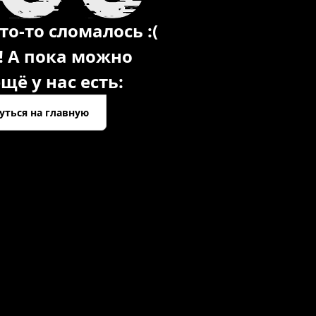
то-то сломалось :(
! А пока можно
щё у нас есть:
уться на главную