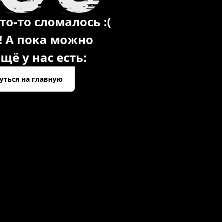
то-то сломалось :(
! А пока можно
щё у нас есть:
уться на главную