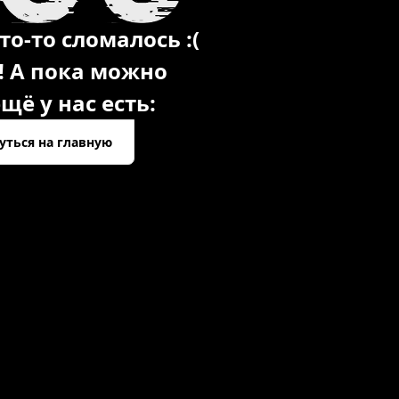
то-то сломалось :(
! А пока можно
щё у нас есть:
уться на главную